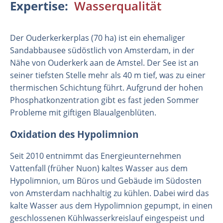
Expertise
Wasserqualität
Der Ouderkerkerplas (70 ha) ist ein ehemaliger
Sandabbausee südöstlich von Amsterdam, in der
Nähe von Ouderkerk aan de Amstel. Der See ist an
seiner tiefsten Stelle mehr als 40 m tief, was zu einer
thermischen Schichtung führt. Aufgrund der hohen
Phosphatkonzentration gibt es fast jeden Sommer
Probleme mit giftigen Blaualgenblüten.
Oxidation des Hypolimnion
Organisation
Seit 2010 entnimmt das Energieunternehmen
Mitarbeiter
Vattenfall (früher Nuon) kaltes Wasser aus dem
Labor
Hypolimnion, um Büros und Gebäude im Südosten
Feld- und Laborexperimente
von Amsterdam nachhaltig zu kühlen. Dabei wird das
Feldarbeit
kalte Wasser aus dem Hypolimnion gepumpt, in einen
geschlossenen Kühlwasserkreislauf eingespeist und