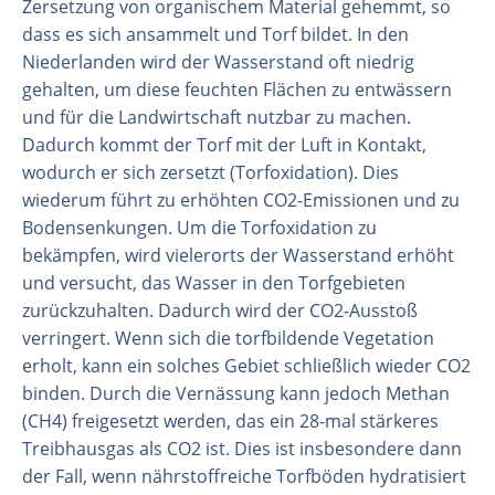
Zersetzung von organischem Material gehemmt, so
dass es sich ansammelt und Torf bildet. In den
Niederlanden wird der Wasserstand oft niedrig
gehalten, um diese feuchten Flächen zu entwässern
und für die Landwirtschaft nutzbar zu machen.
Dadurch kommt der Torf mit der Luft in Kontakt,
wodurch er sich zersetzt (Torfoxidation). Dies
wiederum führt zu erhöhten CO2-Emissionen und zu
Bodensenkungen. Um die Torfoxidation zu
bekämpfen, wird vielerorts der Wasserstand erhöht
und versucht, das Wasser in den Torfgebieten
zurückzuhalten. Dadurch wird der CO2-Ausstoß
Organisation
verringert. Wenn sich die torfbildende Vegetation
Mitarbeiter
erholt, kann ein solches Gebiet schließlich wieder CO2
Labor
binden. Durch die Vernässung kann jedoch Methan
Feld- und Laborexperimente
(CH4) freigesetzt werden, das ein 28-mal stärkeres
Treibhausgas als CO2 ist. Dies ist insbesondere dann
Feldarbeit
der Fall, wenn nährstoffreiche Torfböden hydratisiert