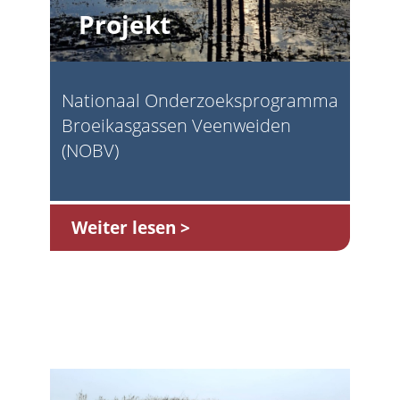
Projekt
Nationaal Onderzoeksprogramma
Broeikasgassen Veenweiden
(NOBV)
Weiter lesen