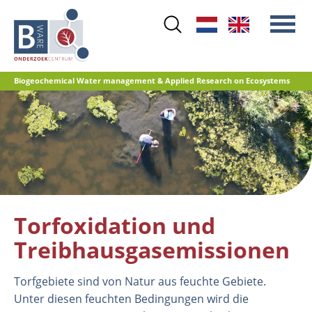
Skip
to
main
content
Biogeochemical Water management & Applied Research on Ecosystems
Main
Stickstoff
menu
Wasserqualität
Renaturierungsmanagement
Renaturierung Landwirtschaftlicher
Flächen
Torfoxidation und
Torfoxidation und
Treibhausgasemissionen
Treibhausgasemissionen
Referenzdatenbank
Torfgebiete sind von Natur aus feuchte Gebiete.
Unter diesen feuchten Bedingungen wird die