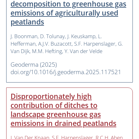
decomposition to greenhouse gas
emissions of agriculturally used
peatlands
J. Boonman
D. Tolunay
J. Keuskamp
L.
Hefferman
A.J.V. Buzacott
S.F. Harpenslager
G.
Van Dijk
M.M. Hefting
Y. Van der Velde
Geoderma (2025)
doi.org/10.1016/j.geoderma.2025.117521
Disproportionately high
contribution of ditches to
landscape greenhouse gas
emissions in drained peatlands
J. Van Der Knaap
S.F. Harpenslager
R.C.H. Aben