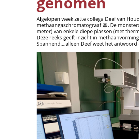
genomen
Afgelopen week zette collega Deef van Hou
methaangaschromatograaf 😃. De monsters w
meter) van enkele diepe plassen (met thermo
Deze reeks geeft inzicht in methaanvorming 
Spannend....alleen Deef weet het antwoord a