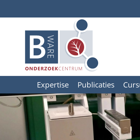
Skip
to
main
content
Expertise
Publicaties
Curs
Main
menu