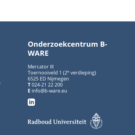
Onderzoekcentrum B-
WARE
Mercator III
e
Toernooiveld 1 (2
verdieping)
6525 ED Nijmegen
n
T
024-21 22 200
E
info@b-ware.eu