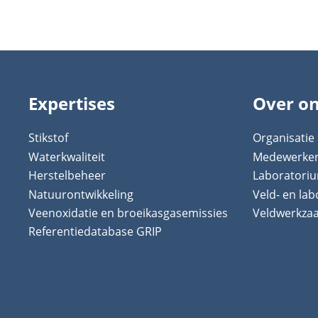
Expertises
Over o
Stikstof
Organisatie
Waterkwaliteit
Medewerke
Herstelbeheer
Laboratori
Natuurontwikkeling
Veld- en la
Veenoxidatie en broeikasgasemissies
Veldwerkz
Referentiedatabase GRIP