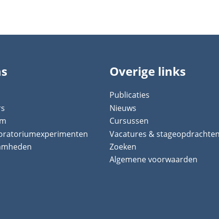
ns
Overige links
Publicaties
rs
Nieuws
um
Cursussen
boratoriumexperimenten
Vacatures & stageopdrachte
aamheden
Zoeken
Algemene voorwaarden