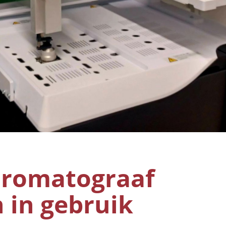
hromatograaf
 in gebruik