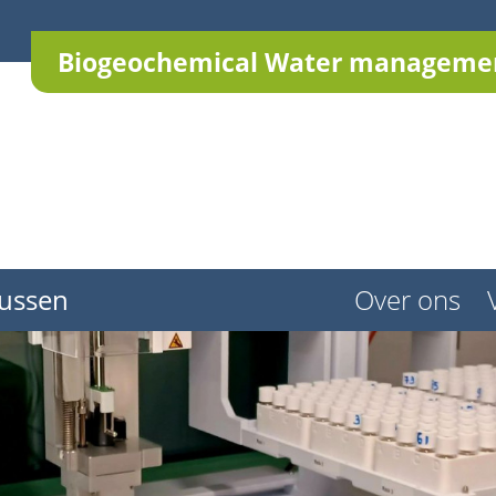
Biogeochemical Water managemen
ussen
Over ons