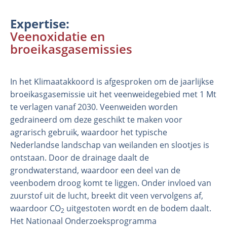
Expertise
Veenoxidatie en
broeikasgasemissies
In het Klimaatakkoord is afgesproken om de jaarlijkse
broeikasgasemissie uit het veenweidegebied met 1 Mt
te verlagen vanaf 2030. Veenweiden worden
gedraineerd om deze geschikt te maken voor
Organisatie
agrarisch gebruik, waardoor het typische
Medewerkers
Nederlandse landschap van weilanden en slootjes is
Laboratorium
ontstaan. Door de drainage daalt de
grondwaterstand, waardoor een deel van de
Veld- en laboratoriumexperimenten
veenbodem droog komt te liggen. Onder invloed van
Veldwerkzaamheden
zuurstof uit de lucht, breekt dit veen vervolgens af,
waardoor CO
uitgestoten wordt en de bodem daalt.
2
Het Nationaal Onderzoeksprogramma