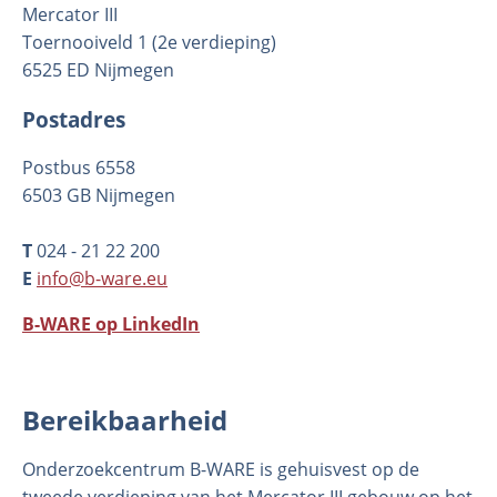
Mercator III
Toernooiveld 1 (2e verdieping)
6525 ED Nijmegen
Postadres
Postbus 6558
6503 GB Nijmegen
T
024 - 21 22 200
Organisatie
E
info@b-ware.eu
Medewerkers
B-WARE op LinkedIn
Laboratorium
Veld- en laboratoriumexperimenten
Veldwerkzaamheden
Bereikbaarheid
Onderzoekcentrum B-WARE is gehuisvest op de
tweede verdieping van het Mercator III gebouw op het