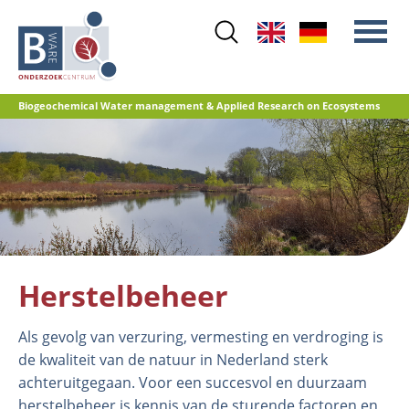
Skip
to
main
content
Biogeochemical Water management & Applied Research on Ecosystems
Main
Stikstof
menu
Waterkwaliteit
Herstelbeheer
Natuurontwikkeling
Veenoxidatie en broeikasgasemissies
Herstelbeheer
Referentiedatabase GRIP
Als gevolg van verzuring, vermesting en verdroging is
de kwaliteit van de natuur in Nederland sterk
achteruitgegaan. Voor een succesvol en duurzaam
herstelbeheer is kennis van de sturende factoren en