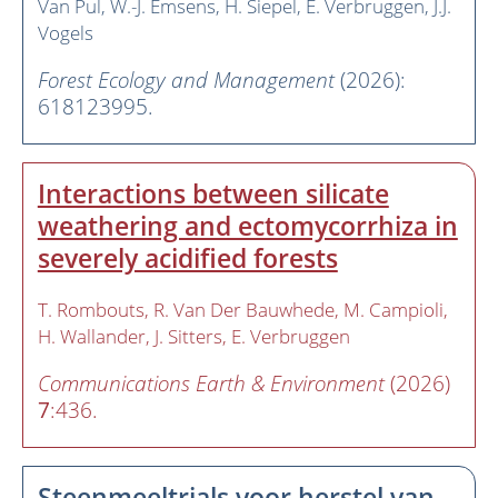
Van Pul
W.-J. Emsens
H. Siepel
E. Verbruggen
J.J.
Vogels
Forest Ecology and Management
(2026):
618123995.
Interactions between silicate
weathering and ectomycorrhiza in
severely acidified forests
T. Rombouts
R. Van Der Bauwhede
M. Campioli
H. Wallander
J. Sitters
E. Verbruggen
Communications Earth & Environment
(2026)
7
:436.
Steenmeeltrials voor herstel van