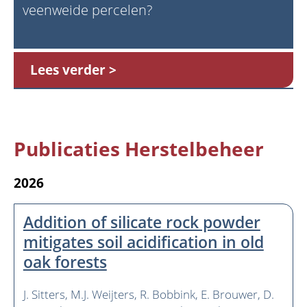
veenweide percelen?
Lees verder
Publicaties Herstelbeheer
2026
Addition of silicate rock powder
mitigates soil acidification in old
oak forests
J. Sitters
M.J. Weijters
R. Bobbink
E. Brouwer
D.