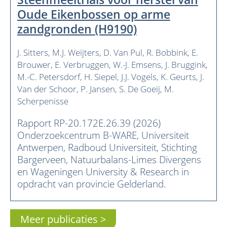
Oude Eikenbossen op arme
zandgronden (H9190)
J. Sitters
M.J. Weijters
D. Van Pul
R. Bobbink
E.
Brouwer
E. Verbruggen
W.-J. Emsens
J. Bruggink
M.-C. Petersdorf
H. Siepel
J.J. Vogels
K. Geurts
J.
Van der Schoor
P. Jansen
S. De Goeij
M.
Scherpenisse
Rapport RP-20.172E.26.39 (2026)
Onderzoekcentrum B-WARE, Universiteit
Antwerpen, Radboud Universiteit, Stichting
Bargerveen, Natuurbalans-Limes Divergens
en Wageningen University & Research in
opdracht van provincie Gelderland.
Meer publicaties