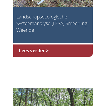
Landschapsecologische
Systeemanalyse (LESA) Smeerling-
Weende
Lees verder