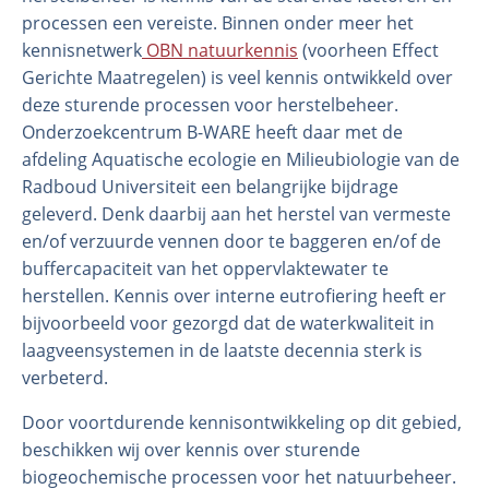
processen een vereiste. Binnen onder meer het
kennisnetwerk
OBN natuurkennis
(voorheen Effect
Gerichte Maatregelen) is veel kennis ontwikkeld over
deze sturende processen voor herstelbeheer.
Onderzoekcentrum B-WARE heeft daar met de
afdeling Aquatische ecologie en Milieubiologie van de
Radboud Universiteit een belangrijke bijdrage
geleverd. Denk daarbij aan het herstel van vermeste
en/of verzuurde vennen door te baggeren en/of de
Organisatie
buffercapaciteit van het oppervlaktewater te
herstellen. Kennis over interne eutrofiering heeft er
Medewerkers
bijvoorbeeld voor gezorgd dat de waterkwaliteit in
Laboratorium
laagveensystemen in de laatste decennia sterk is
Veld- en laboratoriumexperimenten
verbeterd.
Veldwerkzaamheden
Door voortdurende kennisontwikkeling op dit gebied,
beschikken wij over kennis over sturende
biogeochemische processen voor het natuurbeheer.