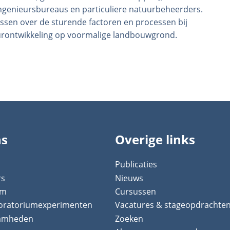
ingenieursbureaus en particuliere natuurbeheerders.
ssen over de sturende factoren en processen bij
urontwikkeling op voormalige landbouwgrond.
ns
Overige links
Publicaties
rs
Nieuws
um
Cursussen
boratoriumexperimenten
Vacatures & stageopdrachte
aamheden
Zoeken