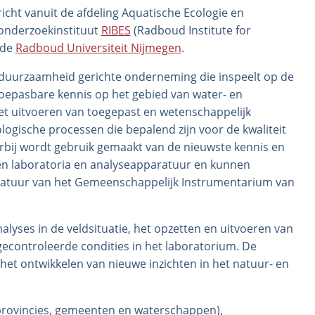
cht vanuit de afdeling Aquatische Ecologie en
 onderzoekinstituut
RIBES
(Radboud Institute for
 de
Radboud Universiteit Nijmegen
.
op duurzaamheid gerichte onderneming die inspeelt op de
oepasbare kennis op het gebied van water- en
 het uitvoeren van toegepast en wetenschappelijk
gische processen die bepalend zijn voor de kwaliteit
bij wordt gebruik gemaakt van de nieuwste kennis en
gen laboratoria en analyseapparatuur en kunnen
atuur van het Gemeenschappelijk Instrumentarium van
lyses in de veldsituatie, het opzetten en uitvoeren van
controleerde condities in het laboratorium. De
het ontwikkelen van nieuwe inzichten in het natuur- en
provincies, gemeenten en waterschappen),