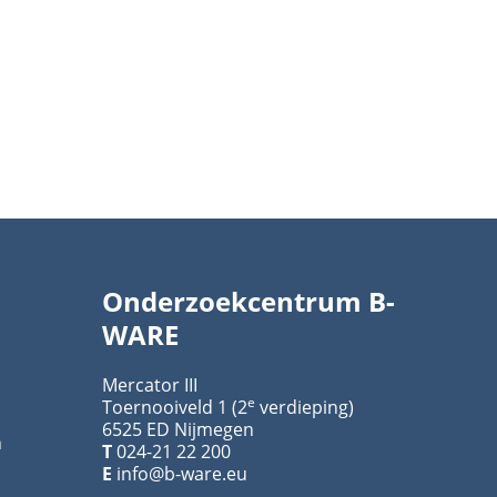
Onderzoekcentrum B-
WARE
Mercator III
e
Toernooiveld 1 (2
verdieping)
6525 ED Nijmegen
n
T
024-21 22 200
E
info@b-ware.eu