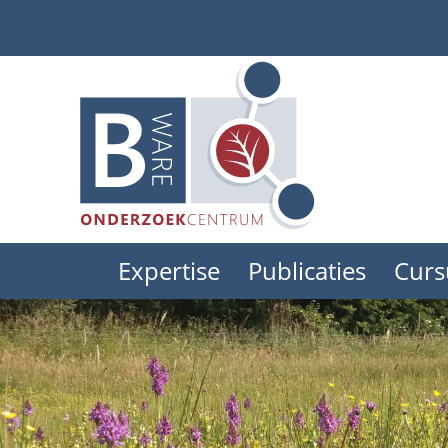
Skip
to
main
content
Expertise
Publicaties
Curs
Main
menu