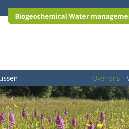
Biogeochemical Water managemen
ussen
Over ons