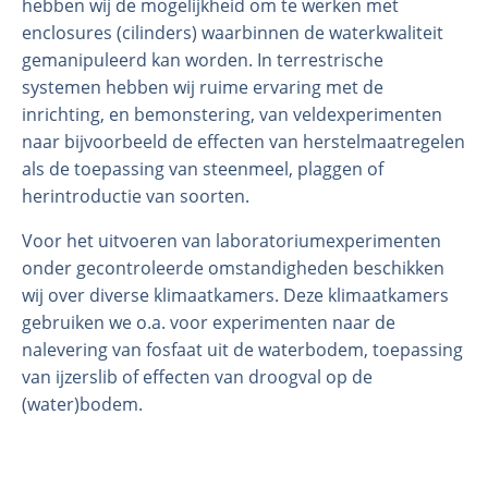
hebben wij de mogelijkheid om te werken met
enclosures (cilinders) waarbinnen de waterkwaliteit
gemanipuleerd kan worden. In terrestrische
systemen hebben wij ruime ervaring met de
inrichting, en bemonstering, van veldexperimenten
naar bijvoorbeeld de effecten van herstelmaatregelen
als de toepassing van steenmeel, plaggen of
herintroductie van soorten.
Voor het uitvoeren van laboratoriumexperimenten
Organisatie
onder gecontroleerde omstandigheden beschikken
wij over diverse klimaatkamers. Deze klimaatkamers
Medewerkers
gebruiken we o.a. voor experimenten naar de
Laboratorium
nalevering van fosfaat uit de waterbodem, toepassing
Veld- en laboratoriumexperimenten
van ijzerslib of effecten van droogval op de
Veldwerkzaamheden
(water)bodem.