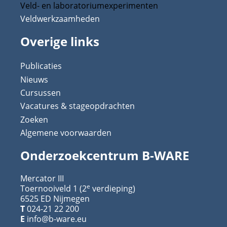
Veld- en laboratoriumexperimenten
Veldwerkzaamheden
Overige links
Publicaties
Nieuws
Cursussen
Vacatures & stageopdrachten
Zoeken
Algemene voorwaarden
Onderzoekcentrum B-WARE
Mercator III
e
Toernooiveld 1 (2
verdieping)
6525 ED Nijmegen
T
024-21 22 200
E
info@b-ware.eu