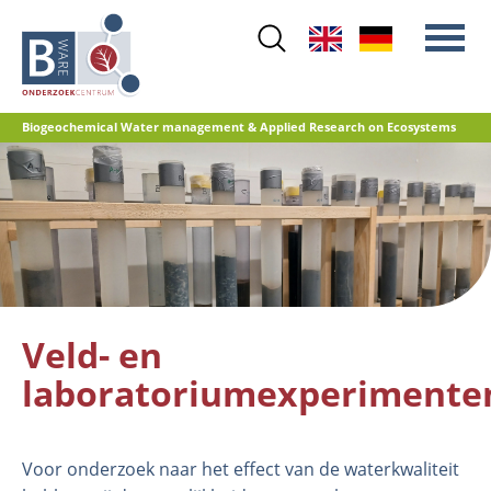
Skip
to
main
content
Biogeochemical Water management & Applied Research on Ecosystems
Main
Stikstof
menu
Waterkwaliteit
Herstelbeheer
Natuurontwikkeling
Veenoxidatie en broeikasgasemissies
Veld- en
Referentiedatabase GRIP
laboratoriumexperimente
Voor onderzoek naar het effect van de waterkwaliteit