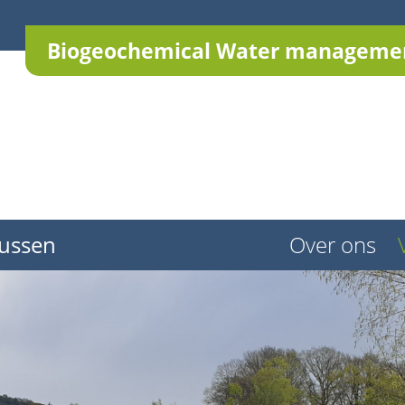
Biogeochemical Water managemen
ussen
Over ons