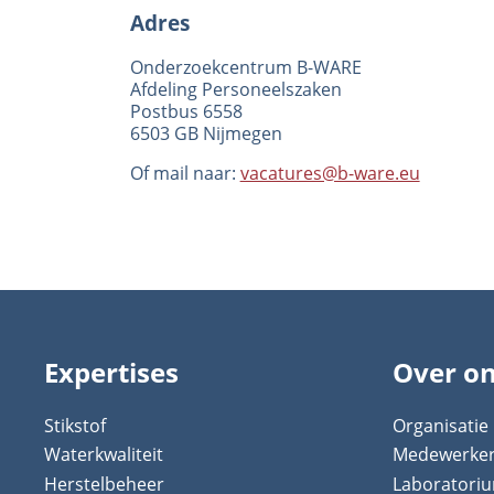
Adres
Onderzoekcentrum B-WARE
Afdeling Personeelszaken
Postbus 6558
6503 GB Nijmegen
Of mail naar:
vacatures@b-ware.eu
Expertises
Over o
Stikstof
Organisatie
Waterkwaliteit
Medewerke
Herstelbeheer
Laboratori