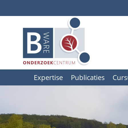
Skip
to
main
content
Expertise
Publicaties
Curs
Main
menu