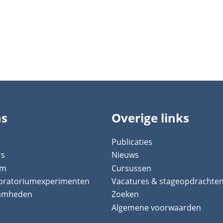
ns
Overige links
Publicaties
rs
Nieuws
um
Cursussen
boratoriumexperimenten
Vacatures & stageopdrachte
aamheden
Zoeken
Algemene voorwaarden