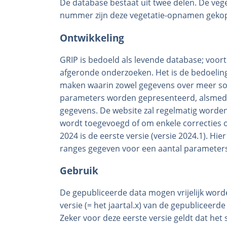
De database bestaat uit twee delen. De veg
nummer zijn deze vegetatie-opnamen gekoppe
Ontwikkeling
GRIP is bedoeld als levende database; vo
afgeronde onderzoeken. Het is de bedoeling 
maken waarin zowel gegevens over meer s
parameters worden gepresenteerd, alsmed
gegevens. De website zal regelmatig worden
wordt toegevoegd of om enkele correcties op
2024 is de eerste versie (versie 2024.1). 
ranges gegeven voor een aantal parameters
Gebruik
De gepubliceerde data mogen vrijelijk wor
versie (= het jaartal.x) van de gepubliceerde
Zeker voor deze eerste versie geldt dat he