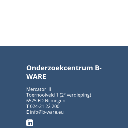
Onderzoekcentrum B-
WARE
Mercator III
e
Toernooiveld 1 (2
verdieping)
6525 ED Nijmegen
n
T
024-21 22 200
E
info@b-ware.eu