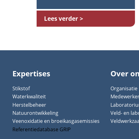
Lees verder
Expertises
Over o
Stikstof
Organisatie
Waterkwaliteit
Medewerke
Herstelbeheer
Laboratori
Natuurontwikkeling
Veld- en la
Veenoxidatie en broeikasgasemissies
Veldwerkz
Referentiedatabase GRIP