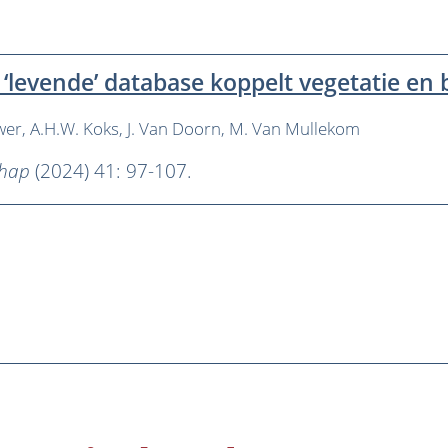
 ‘levende’ database koppelt vegetatie e
wer
A.H.W. Koks
J. Van Doorn
M. Van Mullekom
chap
(2024) 41: 97-107.