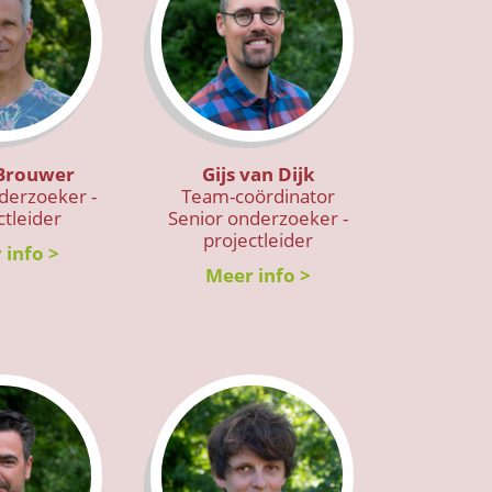
 Brouwer
Gijs van Dijk
derzoeker -
Team-coördinator
ctleider
Senior onderzoeker -
projectleider
 info >
Meer info >