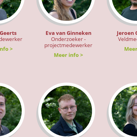
Geerts
Eva van Ginneken
Jeroen 
dewerker
Onderzoeker -
Veldme
projectmedewerker
nfo >
Meer
Meer info >