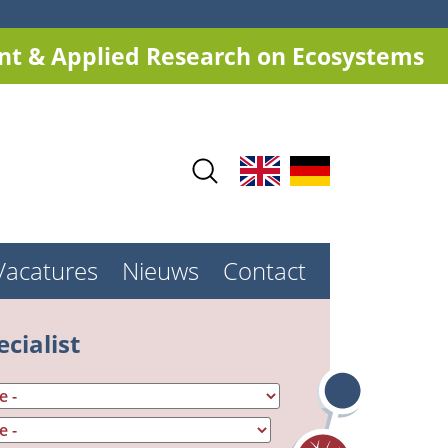
t & Applied Research on Ecosystems
Vacatures
Nieuws
Contact
cialist