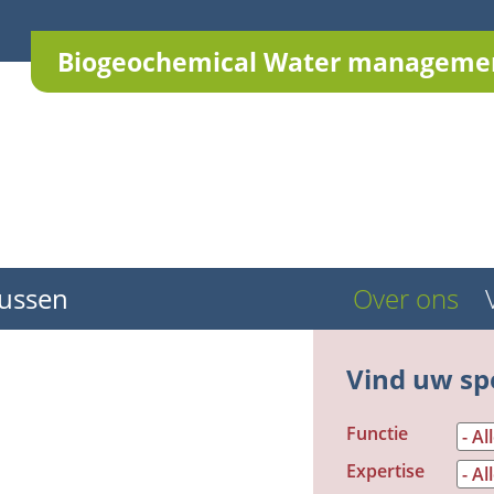
Biogeochemical Water managemen
ussen
Over ons
Vind uw spe
Functie
Expertise