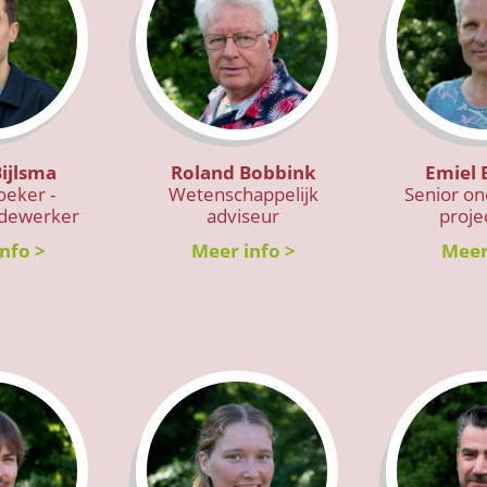
ijlsma
Roland Bobbink
Emiel
eker -
Wetenschappelijk
Senior on
dewerker
adviseur
proje
nfo >
Meer info >
Meer