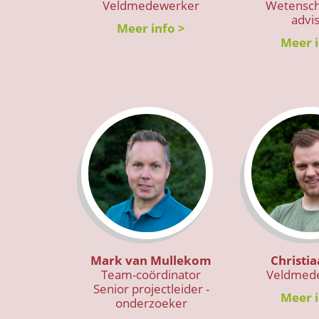
Veldmedewerker
Wetensch
advi
Meer info >
Meer i
Mark van Mullekom
Christi
Team-coördinator
Veldmed
Senior projectleider -
Meer i
onderzoeker