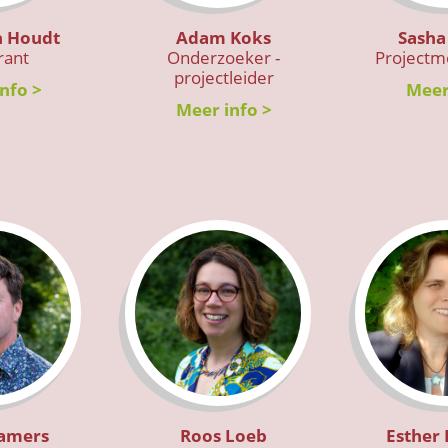
n Houdt
Adam Koks
Sasha
rant
Onderzoeker -
Project
projectleider
nfo >
Meer
Meer info >
amers
Roos Loeb
Esther