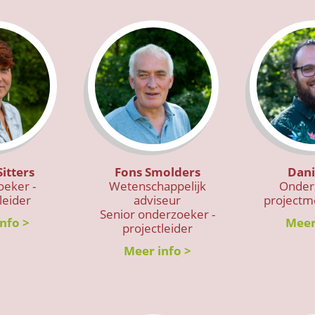
Sitters
Fons Smolders
Dani
eker -
Wetenschappelijk
Onder
leider
adviseur
project
Senior onderzoeker -
nfo >
Meer
projectleider
Meer info >