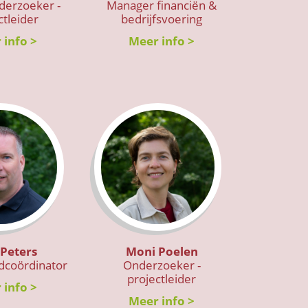
derzoeker -
Manager financiën &
ctleider
bedrijfsvoering
 info >
Meer info >
 Peters
Moni Poelen
ldcoördinator
Onderzoeker -
projectleider
 info >
Meer info >