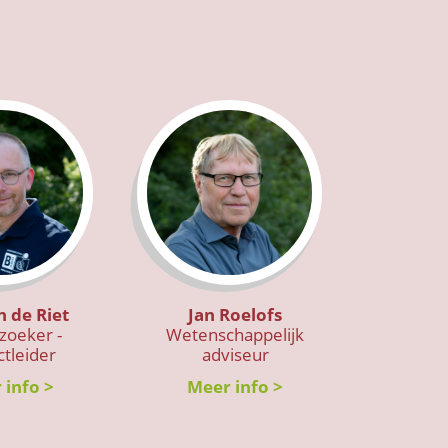
n de Riet
Jan Roelofs
zoeker -
Wetenschappelijk
ctleider
adviseur
 info >
Meer info >