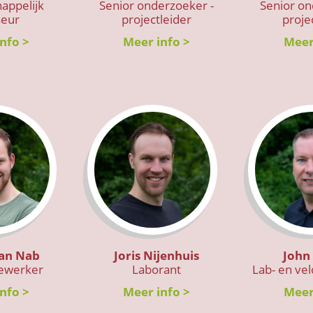
appelijk
Senior onderzoeker -
Senior on
seur
projectleider
proje
nfo >
Meer info >
Meer
aan Nab
Joris Nijenhuis
John
ewerker
Laborant
Lab- en ve
nfo >
Meer info >
Meer