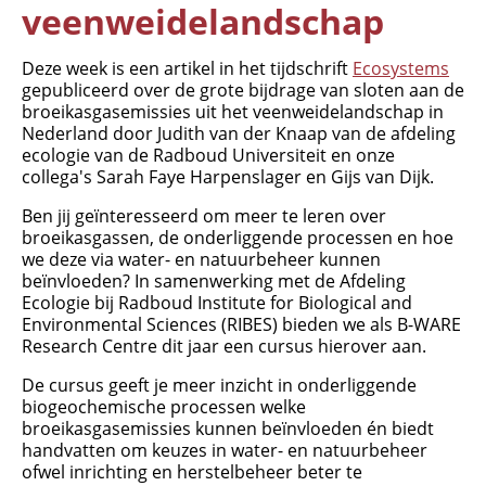
veenweidelandschap
Deze week is een artikel in het tijdschrift
Ecosystems
gepubliceerd over de grote bijdrage van sloten aan de
broeikasgasemissies uit het veenweidelandschap in
Nederland door Judith van der Knaap van de afdeling
ecologie van de Radboud Universiteit en onze
collega's Sarah Faye Harpenslager en Gijs van Dijk.
Ben jij geïnteresseerd om meer te leren over
broeikasgassen, de onderliggende processen en hoe
we deze via water- en natuurbeheer kunnen
Organisatie
beïnvloeden? In samenwerking met de Afdeling
Medewerkers
Ecologie bij Radboud Institute for Biological and
Environmental Sciences (RIBES) bieden we als B-WARE
Laboratorium
Research Centre dit jaar een cursus hierover aan.
Veld- en laboratoriumexperimenten
De cursus geeft je meer inzicht in onderliggende
Veldwerkzaamheden
biogeochemische processen welke
broeikasgasemissies kunnen beïnvloeden én biedt
handvatten om keuzes in water- en natuurbeheer
ofwel inrichting en herstelbeheer beter te