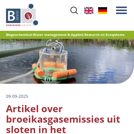
Skip
to
main
content
Biogeochemical Water management & Applied Research on Ecosystems
Main
Stikstof
menu
Waterkwaliteit
Herstelbeheer
Natuurontwikkeling
Veenoxidatie en broeikasgasemissies
09-09-2025
Referentiedatabase GRIP
Artikel over
broeikasgasemissies uit
sloten in het