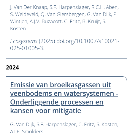
J. Van Der Knaap
S.F. Harpenslager
R.C.H. Aben
S. Weideveld
Q. Van Giersbergen
G. Van Dijk
P.
Wintjen
A.J.V. Buzacott
C. Fritz
B. Kruijt
S.
Kosten
Ecosystems
(2025) doi.org/10.1007/s10021-
025-01005-3.
2024
Emissie van broeikasgassen uit
veenbodems en watersystemen -
Onderliggende processen en
kansen voor mitigatie
G. Van Dijk
S.F. Harpenslager
C. Fritz
S. Kosten
A.J.P. Smolders