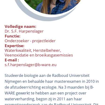
Volledige naam
Dr. S.F. Harpenslager
Functie
Onderzoeker - projectleider
Expertise
Waterkwaliteit
Herstelbeheer
Veenoxidatie en broeikasgasemissies
Organisatie
E-mail
Medewerkers
s.f.harpenslager@b-ware.eu
Laboratorium
Studeerde biologie aan de Radboud Universiteit
Veld- en laboratoriumexperimenten
Nijmegen en behaalde haar masterexamen in 2010 in
Veldwerkzaamheden
de afstudeerrichting ecologie. Na 3 maanden bij B-
WARE gewerkt te hebben aan een project over
waterverharding, begon zij in 2011 aan haar
promotieonderzoek aan de Radboud Universiteit. Dit