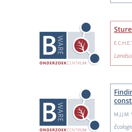
Sture
E.C.H.E
Lands
Findi
const
M.J.J.M.
Ecologi