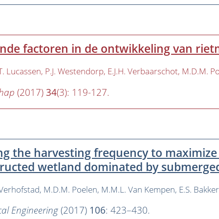
nde factoren in de ontwikkeling van rie
.T. Lucassen
P.J. Westendorp
E.J.H. Verbaarschot
M.D.M. P
chap
(2017)
34
(3): 119-127.
ng the harvesting frequency to maximize 
ructed wetland dominated by submerged
 Verhofstad
M.D.M. Poelen
M.M.L. Van Kempen
E.S. Bakke
cal Engineering
(2017)
106
: 423–430.