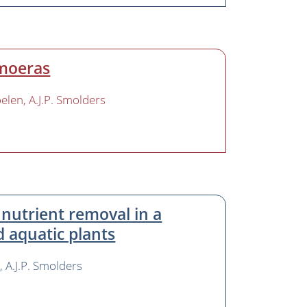
tmoeras
oelen
A.J.P. Smolders
nutrient removal in a
 aquatic plants
r
A.J.P. Smolders