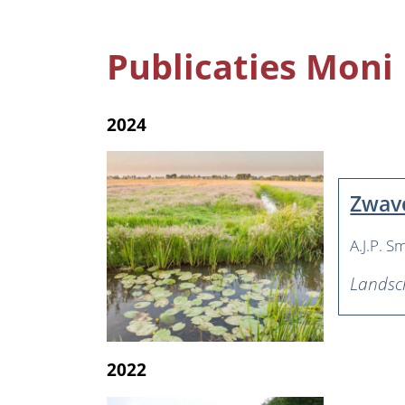
Publicaties Moni
2024
Zwave
A.J.P. S
Lands
2022