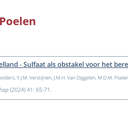
 Poelen
lland - Sulfaat als obstakel voor het be
molders
Y.J.M. Verstijnen
J.M.H. Van Diggelen
M.D.M. Poele
chap
(2024) 41: 65-71.