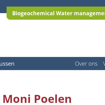
Biogeochemical Water managemen
ussen
Over ons
Moni Poelen