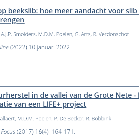
op beekslib: hoe meer aandacht voor slib
brengen
A.J.P. Smolders
M.D.M. Poelen
G. Arts
R. Verdonschot
line
(2022) 10 januari 2022
rherstel in de vallei van de Grote Nete -
satie van een LIFE+ project
allaert
M.D.M. Poelen
P. De Becker
R. Bobbink
.Focus
(2017)
16
(4): 164-171.