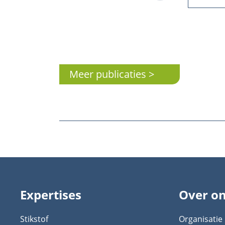
Pagination
Meer publicaties
Expertises
Over o
Stikstof
Organisatie