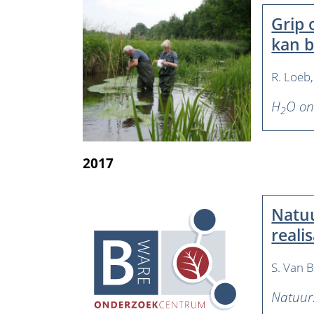
Grip 
kan 
R. Loeb
H
O on
2
2017
Natuu
reali
S. Van B
Natuur