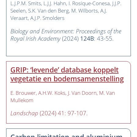
L.J.P.M. Smits
L.J.J. Hahn
I. Rosique-Conesa
J.J.P.
Seelen
S.K. Van den Berg
M. Wilborts
A.J.
Veraart
A.J.P. Smolders
Biology and Environment: Proceedings of the
Royal Irish Academy
(2024)
124B
: 43-55.
GRIP: ‘levende’ database koppelt
vegetatie en bodemsamenstelling
E. Brouwer
A.H.W. Koks
J. Van Doorn
M. Van
Mullekom
Landschap
(2024) 41: 97-107.
Carbon limitation and aluminium