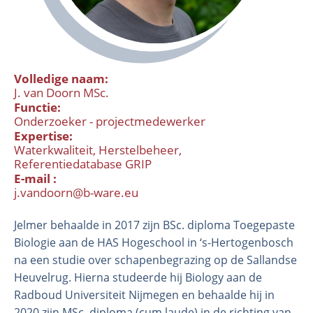
Volledige naam
J. van Doorn MSc.
Functie
Onderzoeker - projectmedewerker
Expertise
Waterkwaliteit
Herstelbeheer
Referentiedatabase GRIP
Organisatie
E-mail
Medewerkers
j.vandoorn@b-ware.eu
Laboratorium
Jelmer behaalde in 2017 zijn BSc. diploma Toegepaste
Veld- en laboratoriumexperimenten
Biologie aan de HAS Hogeschool in ‘s-Hertogenbosch
Veldwerkzaamheden
na een studie over schapenbegrazing op de Sallandse
Heuvelrug. Hierna studeerde hij Biology aan de
Radboud Universiteit Nijmegen en behaalde hij in
2020 zijn MSc. diploma (cum laude) in de richting van