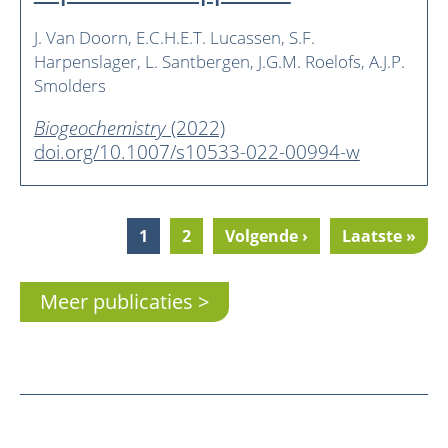
J. Van Doorn
E.C.H.E.T. Lucassen
S.F.
Harpenslager
L. Santbergen
J.G.M. Roelofs
A.J.P.
Smolders
Biogeochemistry
(2022)
doi.org/10.1007/s10533-022-00994-w
Current
1
Pagina
2
Next
Volgende ›
Last
Laatste »
Pagination
page
page
page
Meer publicaties