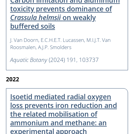
toxicity prevents dominance of
Crassula helmsii
on weakly
buffered soils
J. Van Doorn
E.C.H.E.T. Lucassen
M.I.J.T. Van
Roosmalen
A.J.P. Smolders
Aquatic Botany
(2024) 191, 103737
2022
Isoetid mediated radial oxygen
loss prevents iron reduction and
the related mobilisation of
ammonium and methane: an
experimental approach