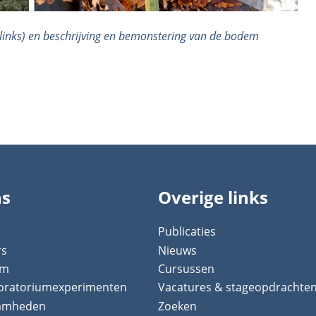
links) en beschrijving en bemonstering van de bodem
ns
Overige links
Publicaties
rs
Nieuws
um
Cursussen
boratoriumexperimenten
Vacatures & stageopdrachte
aamheden
Zoeken