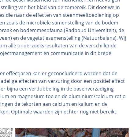
elling van het blad van de zomereik. Dit doet we in
es die naar de effecten van steenmeeltoediening op
n zoals de microbiële samenstelling van de bodem
afbraak en bodemmesofauna (Radboud Universiteit), de
veen) en de vegetatiesamenstelling (Natuurbalans). Wij
 om alle onderzoeksresultaten van de verschillende
projectmanagement en communicatie in dit brede
ier effectjaren kan er geconcludeerd worden dat de
elige effecten van verzuring door een positief effect
er bijna een verdubbeling in de basenverzadiging
lium en magnesium toe en de aluminium/calcium-ratio
ngen de tekorten aan calcium en kalium en de
ken. Optimale waarden zijn echter nog niet bereikt.