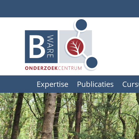
Skip
to
main
content
Expertise
Publicaties
Curs
Main
menu