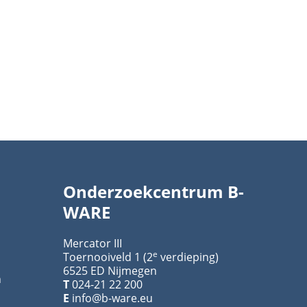
Onderzoekcentrum B-
WARE
Mercator III
e
Toernooiveld 1 (2
verdieping)
6525 ED Nijmegen
n
T
024-21 22 200
E
info@b-ware.eu