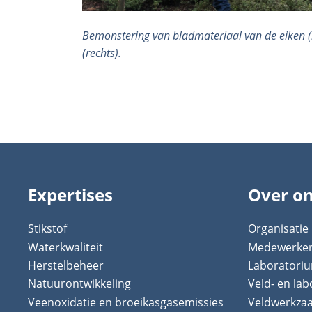
Bemonstering van bladmateriaal van de eiken (
(rechts).
Expertises
Over o
Stikstof
Organisatie
Waterkwaliteit
Medewerke
Herstelbeheer
Laboratori
Natuurontwikkeling
Veld- en la
Veenoxidatie en broeikasgasemissies
Veldwerkz