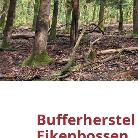
Bufferherstel
Eikenbossen