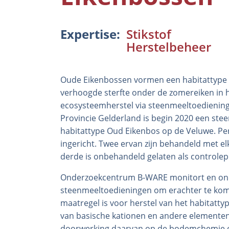
Expertise
Stikstof
Herstelbeheer
Oude Eikenbossen vormen een habitattype dat
verhoogde sterfte onder de zomereiken in 
ecosysteemherstel via steenmeeltoediening
Provincie Gelderland is begin 2020 een stee
habitattype Oud Eikenbos op de Veluwe. Per 
ingericht. Twee ervan zijn behandeld met elk
derde is onbehandeld gelaten als controlep
Onderzoekcentrum B-WARE monitort en ond
steenmeeltoedieningen om erachter te kom
maatregel is voor herstel van het habitattyp
van basische kationen en andere elementen 
doorwerking daarvan op de bodemchemie en