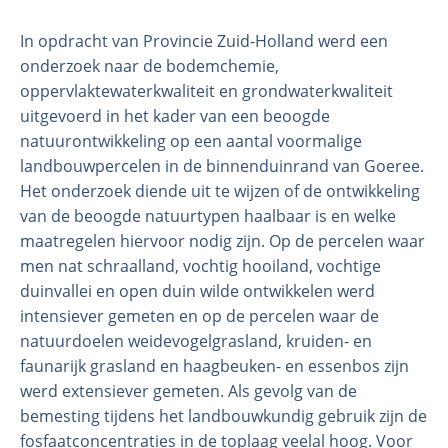
In opdracht van Provincie Zuid-Holland werd een
onderzoek naar de bodemchemie,
oppervlaktewaterkwaliteit en grondwaterkwaliteit
uitgevoerd in het kader van een beoogde
natuurontwikkeling op een aantal voormalige
landbouwpercelen in de binnenduinrand van Goeree.
Het onderzoek diende uit te wijzen of de ontwikkeling
van de beoogde natuurtypen haalbaar is en welke
maatregelen hiervoor nodig zijn. Op de percelen waar
Organisatie
men nat schraalland, vochtig hooiland, vochtige
Medewerkers
duinvallei en open duin wilde ontwikkelen werd
Laboratorium
intensiever gemeten en op de percelen waar de
Veld- en laboratoriumexperimenten
natuurdoelen weidevogelgrasland, kruiden- en
faunarijk grasland en haagbeuken- en essenbos zijn
Veldwerkzaamheden
werd extensiever gemeten. Als gevolg van de
bemesting tijdens het landbouwkundig gebruik zijn de
fosfaatconcentraties in de toplaag veelal hoog. Voor