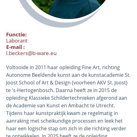
Functie
Laborant
E-mail
l.beckers@b-ware.eu
Voltooide in 2011 haar opleiding Fine Art, richting
Organisatie
Autonome Beeldende kunst aan de kunstacademie St.
Joost School of Art & Design (voorheen AKV St. Joost)
Medewerkers
te 's-Hertogenbosch. Daarna heeft ze in 2015 de
Laboratorium
opleiding Klassieke Schildertechnieken afgerond aan
Veld- en laboratoriumexperimenten
de Academie van Kunst en Ambacht te Utrecht.
Veldwerkzaamheden
Tijdens haar kunstpraktijk kwam ze regelmatig in
aanraking met scheikundige processen en leek het
haar een logische stap om zich in die richting verder
te ontwikkelen. In 2025 heeft ze de opleiding