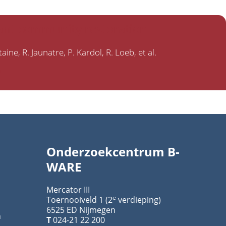
plant community restoration
taine
R. Jaunatre
P. Kardol
R. Loeb
et al.
4
Onderzoekcentrum B-
WARE
Mercator III
e
Toernooiveld 1 (2
verdieping)
6525 ED Nijmegen
n
T
024-21 22 200