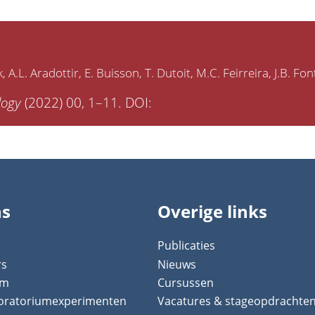
 effectiveness of soil translocation for 
k
A.L. Aradottir
E. Buisson
T. Dutoit
M.C. Feirreira
J.B. Fon
ology
(2022) 00, 1–11. DOI:
10.1111/1365-2664.1436
ns
Overige links
Publicaties
rs
Nieuws
um
Cursussen
boratoriumexperimenten
Vacatures & stageopdrachte