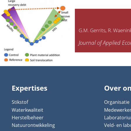
Synthesis on the
G.M. Gerrits
R. Waenin
Journal of Applied Ec
Expertises
Over o
Stikstof
Organisatie
Waterkwaliteit
Medewerke
Herstelbeheer
Laboratori
Natuurontwikkeling
Veld- en la