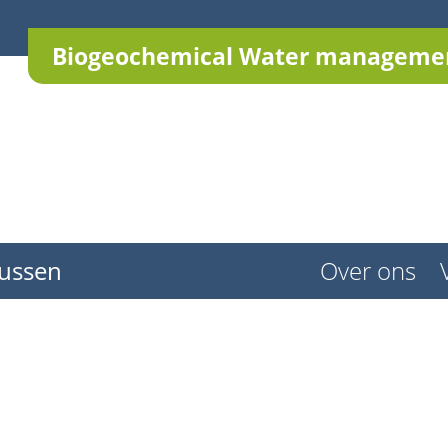
Biogeochemical Water managemen
ussen
Over ons