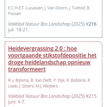
E.C.H.E.T. Lucassen
J. Van Doorn
J. Tuithof
B.
Possen
Vakblad Natuur Bos Landschap
(2025) #
216
juli: 18-21.
Heidevergrassing 2.0 : hoe
voortgaande stikstofdepositie het
droge heidelandschap opnieuw
transformeert
R.-J. Bijlsma
B. Van Delft
P. Dijk
R. Bobbink
R.
Loeb
J. Sitters
M.J. Weijters
Vakblad Natuur Bos Landschap
(2025) #215
juni: 4-7.