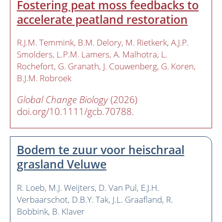
Fostering peat moss feedbacks to
accelerate peatland restoration
R.J.M. Temmink
B.M. Delory
M. Rietkerk
A.J.P.
Smolders
L.P.M. Lamers
A. Malhotra
L.
Rochefort
G. Granath
J. Couwenberg
G. Koren
B.J.M. Robroek
Global Change Biology
(2026)
doi.org/10.1111/gcb.70788.
Bodem te zuur voor heischraal
grasland Veluwe
R. Loeb
M.J. Weijters
D. Van Pul
E.J.H.
Verbaarschot
D.B.Y. Tak
J.L. Graafland
R.
Bobbink
B. Klaver