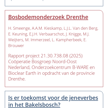
Bosbodemonderzoek Drenthe
H. Smeenge
A.A.M. Kieskamp
L.J.L. Van den Berg
E. Keuning
E.J.H. Verbaarschot
J. Knigge
M.J.
Weijters
M. Immerzeel
L. Kampherbeek
E.
Brouwer
Rapport project 21.30.738.08 (2025)
Coöperatie Bosgroep Noord-Oost
Nederland, Onderzoekcentrum B-WARE en
Bioclear Earth in opdracht van de provincie
Drenthe.
Is er toekomst voor de jeneverbes
in het Bakelsbosch?