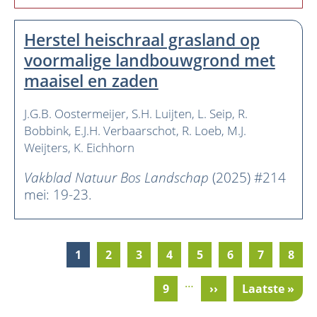
Herstel heischraal grasland op
voormalige landbouwgrond met
maaisel en zaden
J.G.B. Oostermeijer
S.H. Luijten
L. Seip
R.
Bobbink
E.J.H. Verbaarschot
R. Loeb
M.J.
Weijters
K. Eichhorn
Vakblad Natuur Bos Landschap
(2025) #214
mei: 19-23.
Current
1
Pagina
2
Pagina
3
Pagina
4
Pagina
5
Pagina
6
Pagina
7
Pagi
8
Pagination
page
…
Pagina
9
Next
››
Last
Laatste »
page
page