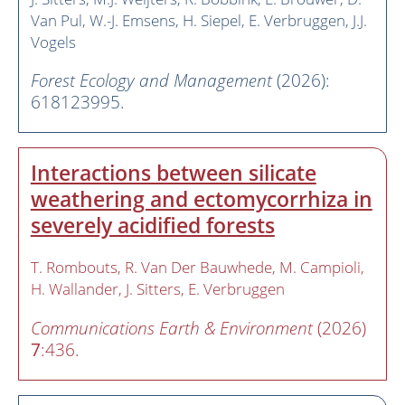
Van Pul
W.-J. Emsens
H. Siepel
E. Verbruggen
J.J.
Vogels
Forest Ecology and Management
(2026):
618123995.
Interactions between silicate
weathering and ectomycorrhiza in
severely acidified forests
T. Rombouts
R. Van Der Bauwhede
M. Campioli
H. Wallander
J. Sitters
E. Verbruggen
Communications Earth & Environment
(2026)
7
:436.