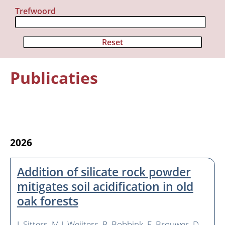
Trefwoord
Publicaties
Organisatie
Medewerkers
2026
Laboratorium
Veld- en laboratoriumexperimenten
Addition of silicate rock powder
mitigates soil acidification in old
Veldwerkzaamheden
oak forests
J. Sitters
M.J. Weijters
R. Bobbink
E. Brouwer
D.