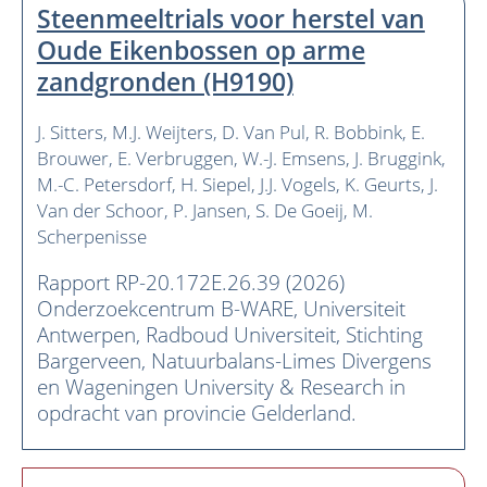
Steenmeeltrials voor herstel van
Oude Eikenbossen op arme
zandgronden (H9190)
J. Sitters
M.J. Weijters
D. Van Pul
R. Bobbink
E.
Brouwer
E. Verbruggen
W.-J. Emsens
J. Bruggink
M.-C. Petersdorf
H. Siepel
J.J. Vogels
K. Geurts
J.
Van der Schoor
P. Jansen
S. De Goeij
M.
Scherpenisse
Rapport RP-20.172E.26.39 (2026)
Onderzoekcentrum B-WARE, Universiteit
Antwerpen, Radboud Universiteit, Stichting
Bargerveen, Natuurbalans-Limes Divergens
en Wageningen University & Research in
opdracht van provincie Gelderland.