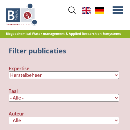
Skip
to
main
content
Biogeochemical Water management & Applied Research on Ecosystems
Main
Filter publicaties
Stikstof
menu
Waterkwaliteit
Expertise
Herstelbeheer
Natuurontwikkeling
Veenoxidatie en broeikasgasemissies
Taal
Referentiedatabase GRIP
Auteur