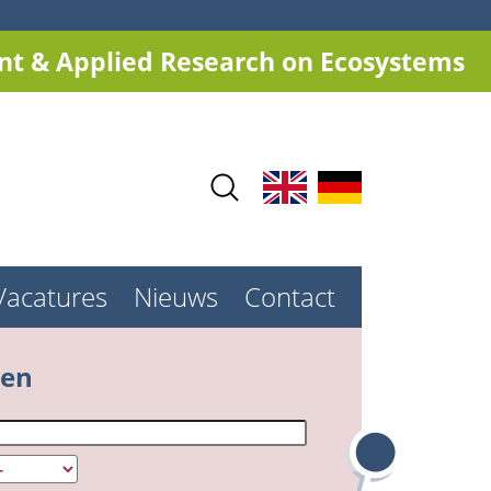
t & Applied Research on Ecosystems
Vacatures
Nieuws
Contact
ken