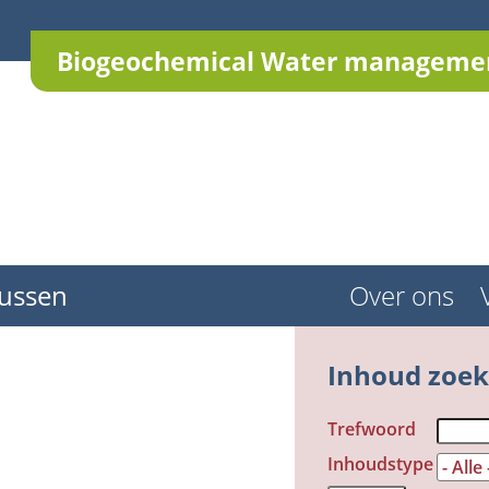
Biogeochemical Water managemen
ussen
Over ons
Inhoud zoe
Trefwoord
Inhoudstype