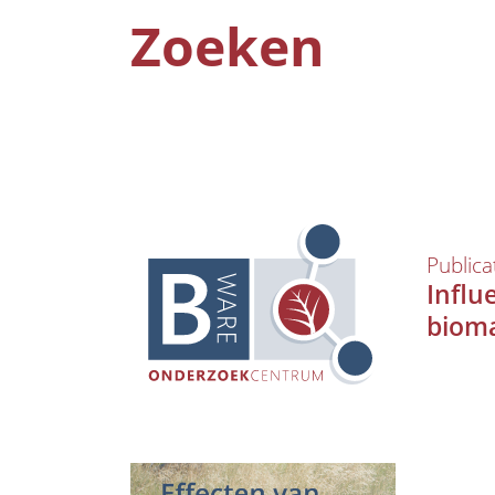
Zoeken
Publica
Influ
bioma