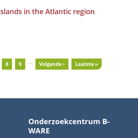
slands in the Atlantic region
…
gina
Pagina
8
Pagina
9
Next
Volgende ›
Last
Laatste »
page
page
Onderzoekcentrum B-
WARE