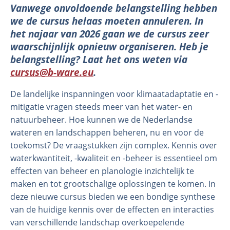
Vanwege onvoldoende belangstelling hebben
we de cursus helaas moeten annuleren. In
het najaar van 2026 gaan we de cursus zeer
waarschijnlijk opnieuw organiseren. Heb je
belangstelling? Laat het ons weten via
cursus@b-ware.eu
.
De landelijke inspanningen voor klimaatadaptatie en -
mitigatie vragen steeds meer van het water- en
natuurbeheer. Hoe kunnen we de Nederlandse
Organisatie
wateren en landschappen beheren, nu en voor de
Medewerkers
toekomst? De vraagstukken zijn complex. Kennis over
Laboratorium
waterkwantiteit, -kwaliteit en -beheer is essentieel om
effecten van beheer en planologie inzichtelijk te
Veld- en laboratoriumexperimenten
maken en tot grootschalige oplossingen te komen. In
Veldwerkzaamheden
deze nieuwe cursus bieden we een bondige synthese
van de huidige kennis over de effecten en interacties
van verschillende landschap overkoepelende