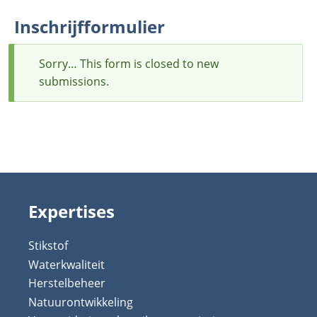
Inschrijfformulier
Sorry… This form is closed to new
Status
submissions.
message
Expertises
Stikstof
Waterkwaliteit
Herstelbeheer
Natuurontwikkeling