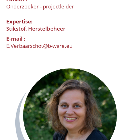
Onderzoeker - projectleider
Expertise
Stikstof
Herstelbeheer
E-mail
E.Verbaarschot@b-ware.eu