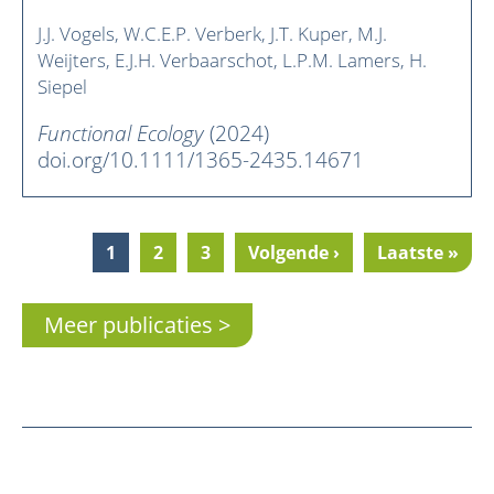
J.J. Vogels
W.C.E.P. Verberk
J.T. Kuper
M.J.
Weijters
E.J.H. Verbaarschot
L.P.M. Lamers
H.
Siepel
Functional Ecology
(2024)
doi.org/10.1111/1365-2435.14671
Current
1
Pagina
2
Pagina
3
Next
Volgende ›
Last
Laatste »
Pagination
page
page
page
Meer publicaties