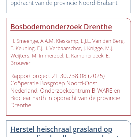
opdracht van de provincie Noord-Brabant.
Bosbodemonderzoek Drenthe
H. Smeenge
A.A.M. Kieskamp
L.J.L. Van den Berg
E. Keuning
E.J.H. Verbaarschot
J. Knigge
M.J.
Weijters
M. Immerzeel
L. Kampherbeek
E.
Brouwer
Rapport project 21.30.738.08 (2025)
Coöperatie Bosgroep Noord-Oost
Nederland, Onderzoekcentrum B-WARE en
Bioclear Earth in opdracht van de provincie
Drenthe.
Herstel heischraal grasland op