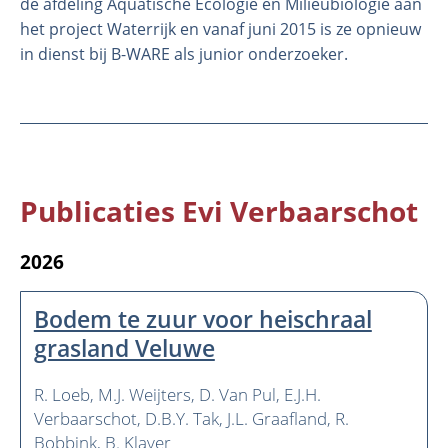
de afdeling Aquatische Ecologie en Milieubiologie aan
het project Waterrijk en vanaf juni 2015 is ze opnieuw
in dienst bij B-WARE als junior onderzoeker.
Publicaties Evi Verbaarschot
2026
Bodem te zuur voor heischraal
grasland Veluwe
R. Loeb
M.J. Weijters
D. Van Pul
E.J.H.
Verbaarschot
D.B.Y. Tak
J.L. Graafland
R.
Bobbink
B. Klaver