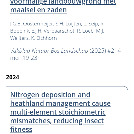
voormalige landbouwgrond met
maaisel en zaden
J.G.B. Oostermeijer
S.H. Luijten
L. Seip
R.
Bobbink
E.J.H. Verbaarschot
R. Loeb
M.J.
Weijters
K. Eichhorn
Vakblad Natuur Bos Landschap
(2025) #214
mei: 19-23.
2024
Nitrogen deposition and
heathland management cause
multi-element stoichiometric
mismatches, reducing insect
fitness