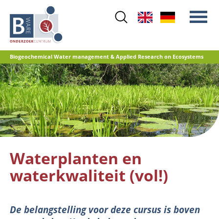
Skip
to
main
content
Biogeochemical Water management & Applied Research on Ecosystems
Main
Stikstof
menu
Waterkwaliteit
Herstelbeheer
Natuurontwikkeling
Veenoxidatie en broeikasgasemissies
Waterplanten en
Referentiedatabase GRIP
waterkwaliteit (vol!)
De belangstelling voor deze cursus is boven