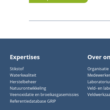
Expertises
Over o
Stikstof
Organisatie
Waterkwaliteit
Medewerke
Herstelbeheer
Laboratori
Natuurontwikkeling
Veld- en la
Veenoxidatie en broeikasgasemissies
Veldwerkz
Referentiedatabase GRIP