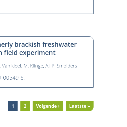
rmerly brackish freshwater
m field experiment
. Van kleef
M. Klinge
A.J.P. Smolders
19-00549-6
.
Current
1
Pagina
2
Next
Volgende ›
Last
Laatste »
page
page
page