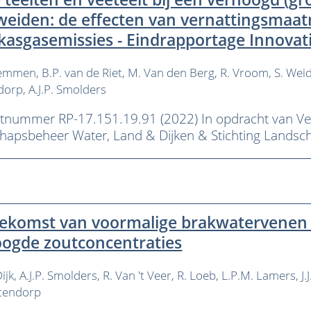
eiden: de effecten van vernattingsmaat
kasgasemissies - Eindrapportage Innov
remmen
B.P. van de Riet
M. Van den Berg
R. Vroom
S. Wei
dorp
A.J.P. Smolders
tnummer RP-17.151.19.91 (2022) In opdracht van Ver
hapsbeheer Water, Land & Dijken & Stichting Landsc
ekomst van voormalige brakwatervenen -
ogde zoutconcentraties
ijk
A.J.P. Smolders
R. Van 't Veer
R. Loeb
L.P.M. Lamers
J.
stendorp