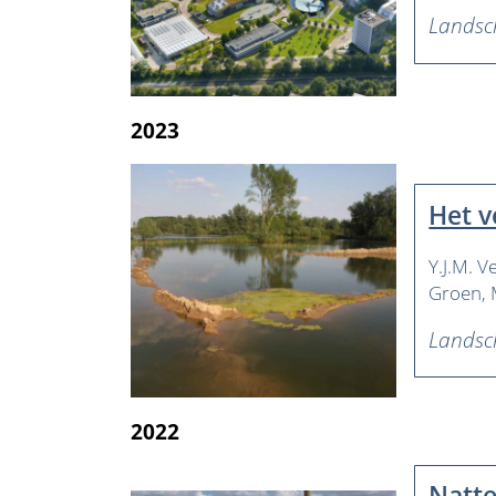
Lands
2023
Het v
Y.J.M. V
Groen
Lands
2022
Natte