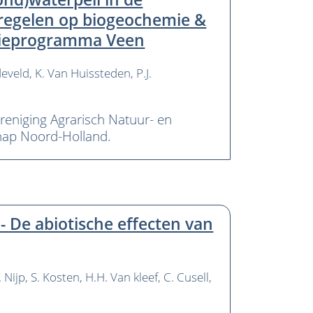
regelen op biogeochemie &
atieprogramma Veen
develd
K. Van Huissteden
P.J.
eniging Agrarisch Natuur- en
hap Noord-Holland.
 De abiotische effecten van
J. Nijp
S. Kosten
H.H. Van kleef
C. Cusell