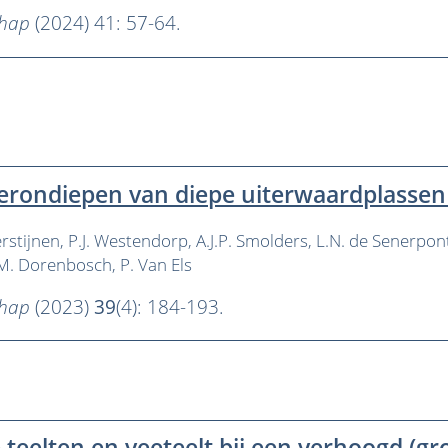
chap
(2024) 41: 57-64.
erondiepen van diepe uiterwaardplassen 
erstijnen
P.J. Westendorp
A.J.P. Smolders
L.N. de Senerpon
M. Dorenbosch
P. Van Els
chap
(2023)
39
(4): 184-193.
 teelten en veeteelt bij een verhoogd (gr