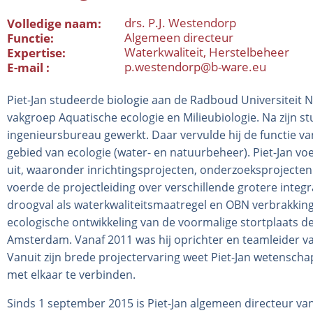
drs. P.J. Westendorp
Volledige naam
Algemeen directeur
Functie
Waterkwaliteit
Herstelbeheer
Expertise
p.westendorp@b-ware.eu
E-mail
Piet-Jan studeerde biologie aan de Radboud Universiteit Ni
vakgroep Aquatische ecologie en Milieubiologie. Na zijn stud
ingenieursbureau gewerkt. Daar vervulde hij de functie van
gebied van ecologie (water- en natuurbeheer). Piet-Jan vo
uit, waaronder inrichtingsprojecten, onderzoeksprojecten
voerde de projectleiding over verschillende grotere integr
droogval als waterkwaliteitsmaatregel en OBN verbrakking.
ecologische ontwikkeling van de voormalige stortplaats 
Amsterdam. Vanaf 2011 was hij oprichter en teamleider v
Vanuit zijn brede projectervaring weet Piet-Jan wetenscha
met elkaar te verbinden.
Sinds 1 september 2015 is Piet-Jan algemeen directeur 