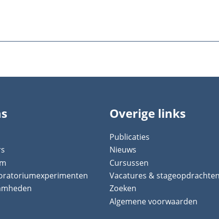
ns
Overige links
Publicaties
rs
Nieuws
um
Cursussen
boratoriumexperimenten
Vacatures & stageopdrachte
aamheden
Zoeken
Algemene voorwaarden