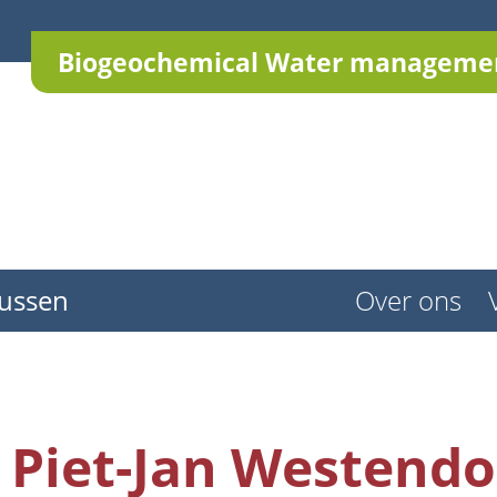
Biogeochemical Water managemen
ussen
Over ons
Piet-Jan Westendo