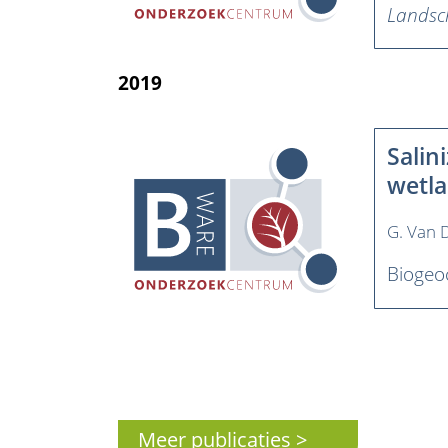
Lands
2019
Salin
wetla
G. Van D
Biogeo
Pagination
Meer publicaties