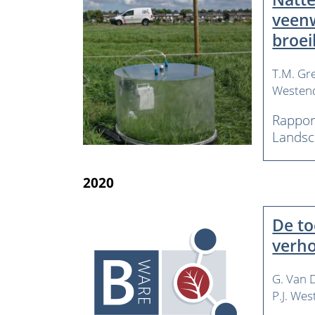
veenw
broei
T.M. G
Westen
Rappor
Landsc
2020
De to
verho
G. Van D
P.J. We