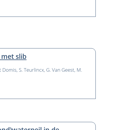
met slib
t Domis
S. Teurlincx
G. Van Geest
M.
ond)waterpeil in de