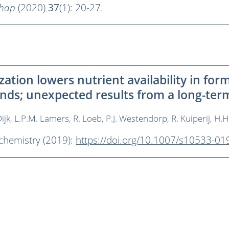
chap
(2020)
37
(1): 20-27.
ization lowers nutrient availability in fo
nds; unexpected results from a long-ter
ijk
L.P.M. Lamers
R. Loeb
P.J. Westendorp
R. Kuiperij
H.H
chemistry (2019):
https://doi.org/10.1007/s10533-0