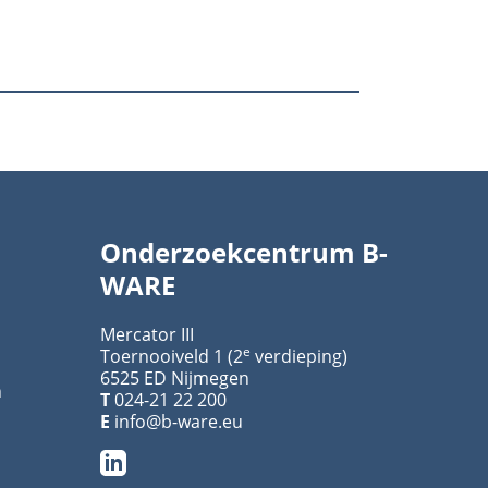
Onderzoekcentrum B-
WARE
Mercator III
e
Toernooiveld 1 (2
verdieping)
6525 ED Nijmegen
n
T
024-21 22 200
E
info@b-ware.eu