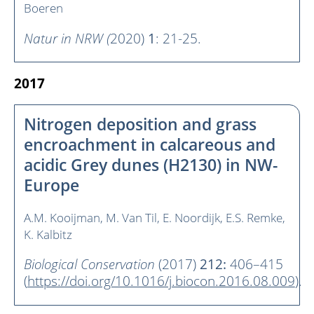
Boeren
Natur in NRW (
2020)
1
: 21-25.
2017
Nitrogen deposition and grass
encroachment in calcareous and
acidic Grey dunes (H2130) in NW-
Europe
A.M. Kooijman
M. Van Til
E. Noordijk
E.S. Remke
K. Kalbitz
Biological Conservation
(2017)
212:
406–415
(
https://doi.org/10.1016/j.biocon.2016.08.009
).