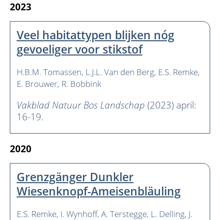
2023
Veel habitattypen blijken nóg
gevoeliger voor stikstof
H.B.M. Tomassen
L.J.L. Van den Berg
E.S. Remke
E. Brouwer
R. Bobbink
Vakblad Natuur Bos Landschap
(2023) april:
16-19.
2020
Grenzgänger Dunkler
Wiesenknopf-Ameisenbläuling
E.S. Remke
I. Wynhoff
A. Terstegge
L. Delling
J.