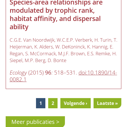
Species-area relationships are
modulated by trophic rank,
habitat affinity, and dispersal
ability
C.G.E. Van Noordwijk
W.C.E.P. Verberk
H. Turin
T.
Heijerman
K. Alders
W. DeKoninck
K. Hannig
E.
Regan
S. McCormack
M.J.F. Brown
E.S. Remke
H.
Siepel
M.P. Berg
D. Bonte
Ecology
(2015)
96
:
518–531.
doi:10.1890/14-
0082.1
Current
1
Pagina
2
Next
Volgende ›
Last
Laatste »
Pagination
page
page
page
Meer publicaties