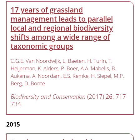
17 years of grassland
management leads to parallel
local and regional biodiversity
shifts among a wide range of
taxonomic groups
C.G.E. Van Noordwijk
L. Baeten
H. Turin
T.
Heijerman
K. Alders
P. Boer
A.A. Mabelis
B.
Aukema
A. Noordam
E.S. Remke
H. Siepel
M.P.
Berg
D. Bonte
Biodiversity and Conservation
(2017)
26
: 717-
734.
2015