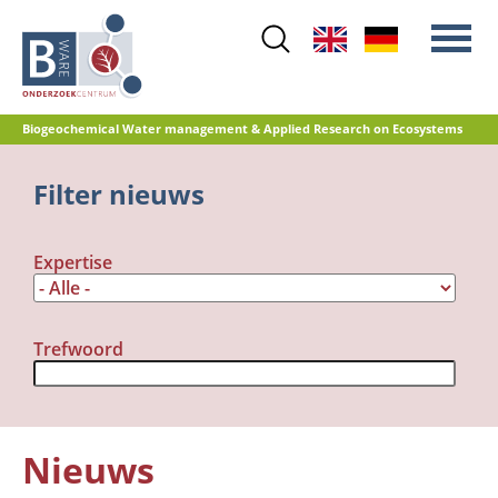
Skip
to
main
content
Biogeochemical Water management & Applied Research on Ecosystems
Main
Filter nieuws
Stikstof
menu
Waterkwaliteit
Expertise
Herstelbeheer
Natuurontwikkeling
Veenoxidatie en broeikasgasemissies
Trefwoord
Referentiedatabase GRIP
Nieuws