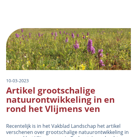
Image
Organisatie
10-03-2023
Medewerkers
Artikel grootschalige
Laboratorium
natuurontwikkeling in en
Veld- en laboratoriumexperimenten
rond het Vlijmens ven
Veldwerkzaamheden
Recentelijk is in het Vakblad Landschap het artikel
verschenen over grootschalige natuurontwikkeling in