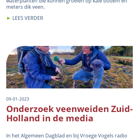
waterplanten die kunnen groeien op kale bodem en
meters dik veen.
►
LEES VERDER
Image
09-01-2023
Onderzoek veenweiden Zuid-
Holland in de media
In het
Algemeen Dagblad
en bij
Vroege Vogels radio