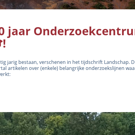
 jaar Onderzoekcentr
!
g jarig bestaan, verschenen in het tijdschrift Landschap. D
l artikelen over (enkele) belangrijke onderzoekslijnen wa
erkt: