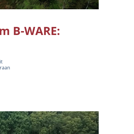
um B-WARE:
it
araan