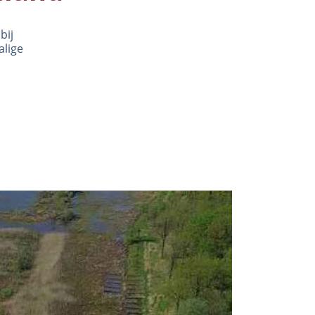
bij
alige