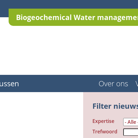
Biogeochemical Water managemen
ussen
Over ons
Filter nieuw
Expertise
Trefwoord