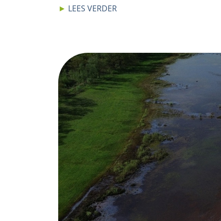
►
LEES VERDER
Image