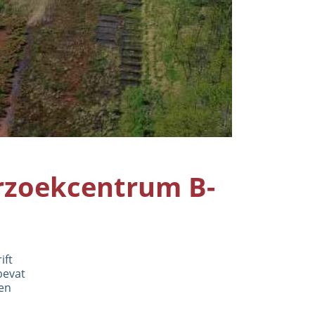
rzoekcentrum B-
ift
bevat
en